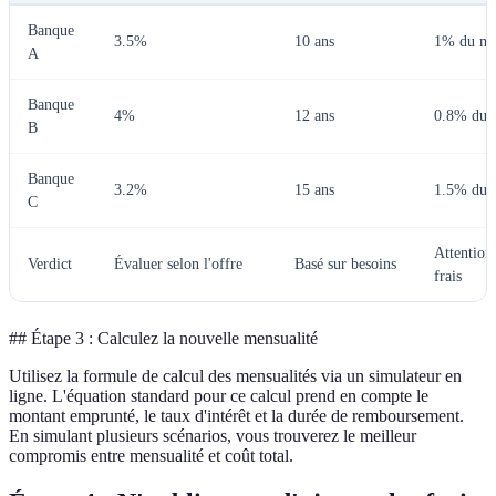
Banque
3.5%
10 ans
1% du mo
A
Banque
4%
12 ans
0.8% du 
B
Banque
3.2%
15 ans
1.5% du 
C
Attention
Verdict
Évaluer selon l'offre
Basé sur besoins
frais
## Étape 3 : Calculez la nouvelle mensualité
Utilisez la formule de calcul des mensualités via un simulateur en
ligne. L'équation standard pour ce calcul prend en compte le
montant emprunté, le taux d'intérêt et la durée de remboursement.
En simulant plusieurs scénarios, vous trouverez le meilleur
compromis entre mensualité et coût total.