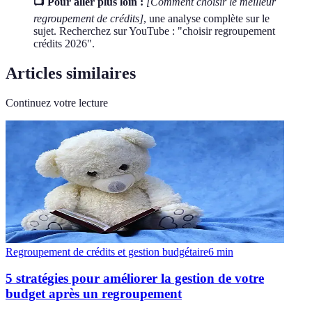
📺 Pour aller plus loin :
[Comment choisir le meilleur
regroupement de crédits]
, une analyse complète sur le
sujet. Recherchez sur YouTube : "choisir regroupement
crédits 2026".
Articles similaires
Continuez votre lecture
Regroupement de crédits et gestion budgétaire
6
min
5 stratégies pour améliorer la gestion de votre
budget après un regroupement