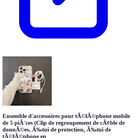
Ensemble d'accessoires pour tÃ©lÃ©phone mobile
de 5 piÃ¨ces (Clip de regroupement de cÃ¢ble de
donnÃ©es, Ã‰tui de protection, Ã‰tui de
tÃ©lÃ©phone en