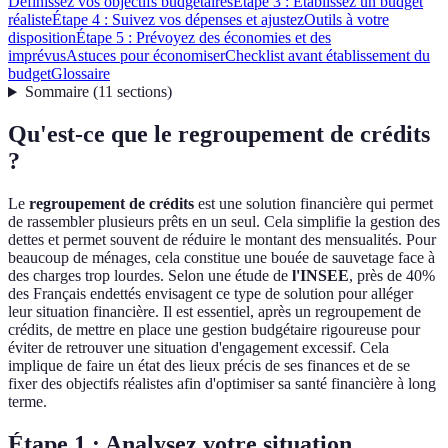
Définissez vos objectifs budgétaires
Étape 3 : Établissez un budget
réaliste
Étape 4 : Suivez vos dépenses et ajustez
Outils à votre
disposition
Étape 5 : Prévoyez des économies et des
imprévus
Astuces pour économiser
Checklist avant établissement du
budget
Glossaire
Sommaire
(
11
sections
)
Qu'est-ce que le regroupement de crédits
?
Le
regroupement de crédits
est une solution financière qui permet
de rassembler plusieurs prêts en un seul. Cela simplifie la gestion des
dettes et permet souvent de réduire le montant des mensualités. Pour
beaucoup de ménages, cela constitue une bouée de sauvetage face à
des charges trop lourdes. Selon une étude de
l'INSEE
, près de 40%
des Français endettés envisagent ce type de solution pour alléger
leur situation financière. Il est essentiel, après un regroupement de
crédits, de mettre en place une gestion budgétaire rigoureuse pour
éviter de retrouver une situation d'engagement excessif. Cela
implique de faire un état des lieux précis de ses finances et de se
fixer des objectifs réalistes afin d'optimiser sa santé financière à long
terme.
Étape 1 : Analysez votre situation