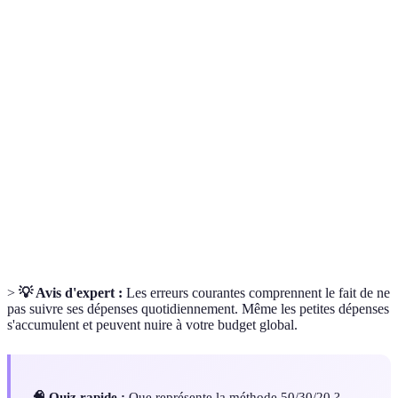
Terme
Définition
Rassembler plusieurs crédits en un seul pour
Regroupement
simplifier le remboursement et potentiellement
de crédits
réduire les mensualités.
Méthode de gestion budgétaire recommandant de
Théorie
répartir 50% des revenus pour les besoins, 30%
50/30/20
pour les désirs, et 20% pour l'épargne.
Suivi des
Processus d'enregistrement et d'analyse des
dépenses
dépenses pour mieux gérer son budget.
>
💡 Avis d'expert :
Les erreurs courantes comprennent le fait de ne
pas suivre ses dépenses quotidiennement. Même les petites dépenses
s'accumulent et peuvent nuire à votre budget global.
🧠 Quiz rapide :
Que représente la méthode 50/30/20 ?