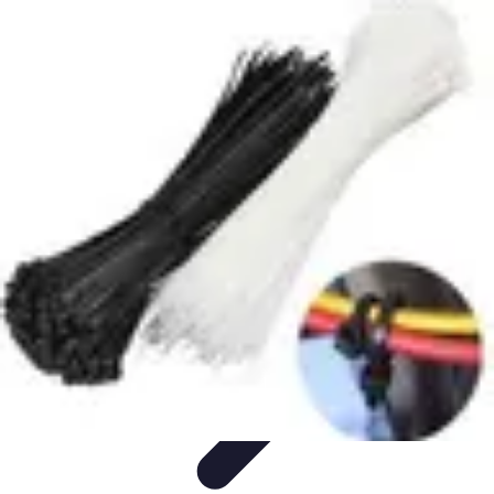
Solution Regroupement
Regroupement de crédits et gestion budgétaire
Conseils &
Astuces
Comparatifs et Choix
Tendances
Gestion Budgétaire
Solution Regroupement