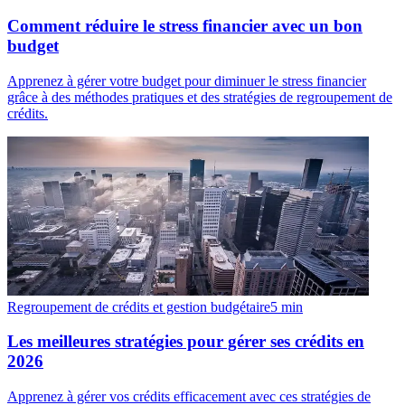
Comment réduire le stress financier avec un bon
budget
Apprenez à gérer votre budget pour diminuer le stress financier
grâce à des méthodes pratiques et des stratégies de regroupement de
crédits.
Regroupement de crédits et gestion budgétaire
5
min
Les meilleures stratégies pour gérer ses crédits en
2026
Apprenez à gérer vos crédits efficacement avec ces stratégies de