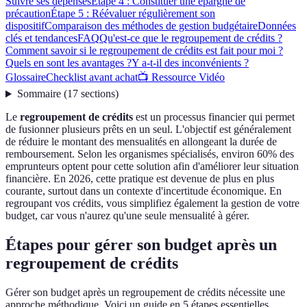
Suivre ses dépenses
Étape 4 : Constituer une épargne de
précaution
Étape 5 : Réévaluer régulièrement son
dispositif
Comparaison des méthodes de gestion budgétaire
Données
clés et tendances
FAQ
Qu'est-ce que le regroupement de crédits ?
Comment savoir si le regroupement de crédits est fait pour moi ?
Quels en sont les avantages ?
Y a-t-il des inconvénients ?
Glossaire
Checklist avant achat
📺 Ressource Vidéo
Sommaire
(
17
sections
)
Le
regroupement de crédits
est un processus financier qui permet
de fusionner plusieurs prêts en un seul. L'objectif est généralement
de réduire le montant des mensualités en allongeant la durée de
remboursement. Selon les organismes spécialisés, environ 60% des
emprunteurs optent pour cette solution afin d'améliorer leur situation
financière. En 2026, cette pratique est devenue de plus en plus
courante, surtout dans un contexte d'incertitude économique. En
regroupant vos crédits, vous simplifiez également la gestion de votre
budget, car vous n'aurez qu'une seule mensualité à gérer.
Étapes pour gérer son budget après un
regroupement de crédits
Gérer son budget après un regroupement de crédits nécessite une
approche méthodique. Voici un guide en 5 étapes essentielles.