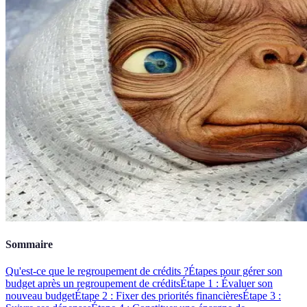
Sommaire
Qu'est-ce que le regroupement de crédits ?
Étapes pour gérer son
budget après un regroupement de crédits
Étape 1 : Évaluer son
nouveau budget
Étape 2 : Fixer des priorités financières
Étape 3 :