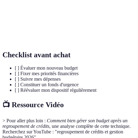
Économie
Pratique de réduire ses dépenses pour équilibrer
budgétaire
ses finances.
Fonds
Réserve d'argent mise de côté pour couvrir des
d'urgence
dépenses imprévues.
Checklist avant achat
[ ] Évaluer mon nouveau budget
[ ] Fixer mes priorités financières
[ ] Suivre mes dépenses
[ ] Constituer un fonds d'urgence
[ ] Réévaluer mon dispositif régulièrement
📺 Ressource Vidéo
> Pour aller plus loin :
Comment bien gérer son budget après un
regroupement de crédits
, une analyse complète de cette technique.
Recherchez sur YouTube : "regroupement de crédits et gestion
budgétaire 2026".