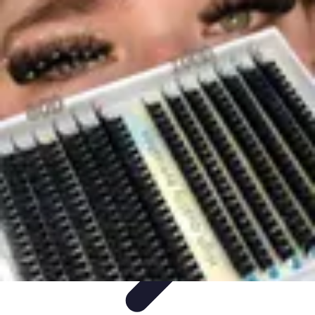
Solution Regroupement
Regroupement de crédits et gestion budgétaire
Conseils &
Astuces
Comparatifs et Choix
Tendances
Gestion Budgétaire
Solution Regroupement