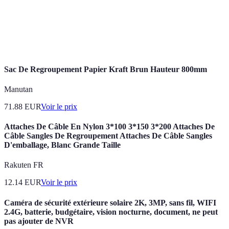
Visuel sur les dépenses
enveloppes
de discipline
Applications
Dépendance à la
Suivi automatique
de budget
technologie
Sac De Regroupement Papier Kraft Brun Hauteur 800mm
Manutan
71.88
EUR
Voir le prix
Attaches De Câble En Nylon 3*100 3*150 3*200 Attaches De
Câble Sangles De Regroupement Attaches De Câble Sangles
D'emballage, Blanc Grande Taille
Rakuten FR
12.14
EUR
Voir le prix
Caméra de sécurité extérieure solaire 2K, 3MP, sans fil, WIFI
2.4G, batterie, budgétaire, vision nocturne, document, ne peut
pas ajouter de NVR