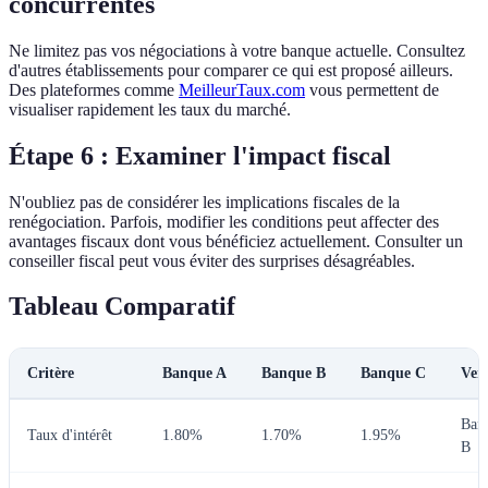
concurrentes
Ne limitez pas vos négociations à votre banque actuelle. Consultez
d'autres établissements pour comparer ce qui est proposé ailleurs.
Des plateformes comme
MeilleurTaux.com
vous permettent de
visualiser rapidement les taux du marché.
Étape 6 : Examiner l'impact fiscal
N'oubliez pas de considérer les implications fiscales de la
renégociation. Parfois, modifier les conditions peut affecter des
avantages fiscaux dont vous bénéficiez actuellement. Consulter un
conseiller fiscal peut vous éviter des surprises désagréables.
Tableau Comparatif
Critère
Banque A
Banque B
Banque C
Ver
Ban
Taux d'intérêt
1.80%
1.70%
1.95%
B