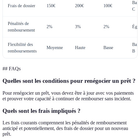
Ban
Frais de dossier
150€
200€
100€
C
Pénalités de
2%
3%
2%
Égal
remboursement
Flexibilité des
Ban
Moyenne
Haute
Basse
remboursements
B
## FAQs
Quelles sont les conditions pour renégocier un prêt ?
Pour renégocier un prêt, vous devez être à jour avec vos paiements
et prouver votre capacité à continuer de rembourser sans incident.
Quels sont les frais impliqués ?
Les frais courants comprennent les pénalités de remboursement
anticipé et potentiellement, des frais de dossier pour un nouveau
prêt.