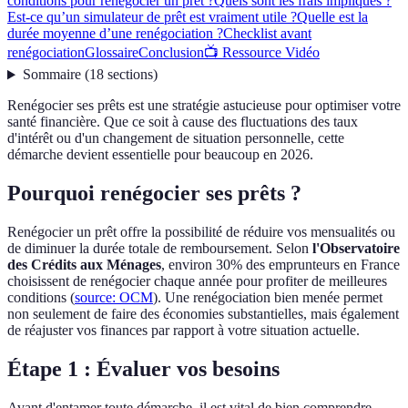
conditions pour renégocier un prêt ?
Quels sont les frais impliqués ?
Est-ce qu’un simulateur de prêt est vraiment utile ?
Quelle est la
durée moyenne d’une renégociation ?
Checklist avant
renégociation
Glossaire
Conclusion
📺 Ressource Vidéo
Sommaire
(
18
sections
)
Renégocier ses prêts est une stratégie astucieuse pour optimiser votre
santé financière. Que ce soit à cause des fluctuations des taux
d'intérêt ou d'un changement de situation personnelle, cette
démarche devient essentielle pour beaucoup en 2026.
Pourquoi renégocier ses prêts ?
Renégocier un prêt offre la possibilité de réduire vos mensualités ou
de diminuer la durée totale de remboursement. Selon
l'Observatoire
des Crédits aux Ménages
, environ 30% des emprunteurs en France
choisissent de renégocier chaque année pour profiter de meilleures
conditions (
source: OCM
). Une renégociation bien menée permet
non seulement de faire des économies substantielles, mais également
de réajuster vos finances par rapport à votre situation actuelle.
Étape 1 : Évaluer vos besoins
Avant d'entamer toute démarche, il est vital de bien comprendre