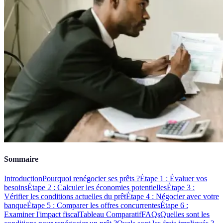
Sommaire
Introduction
Pourquoi renégocier ses prêts ?
Étape 1 : Évaluer vos
besoins
Étape 2 : Calculer les économies potentielles
Étape 3 :
Vérifier les conditions actuelles du prêt
Étape 4 : Négocier avec votre
banque
Étape 5 : Comparer les offres concurrentes
Étape 6 :
Examiner l'impact fiscal
Tableau Comparatif
FAQs
Quelles sont les