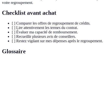
votre regroupement.
Checklist avant achat
[ ] Comparer les offres de regroupement de crédits.
[ ] Lire attentivement les termes du contrat.
[ ] Évaluer ma capacité de remboursement.
[ ] Recueillir plusieurs avis de conseillers.
[ ] Restez vigilant sur mes dépenses après le regroupement.
Glossaire
Terme
Définition
Regroupement
Processus par lequel plusieurs emprunts sont
de crédits
consolidés en un seul prêt.
Pourcentage appliqué sur le montant emprunté,
Taux d'intérêt
déterminant le coût du crédit.