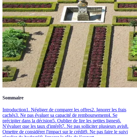
Sommaire
Introduction
1. Négliger de comparer les offres
2. Ignorer les frais
cachés
3. Ne pas évaluer sa capacité de remboursement
4. Se
précipiter dans la décision
5. Oublier de lire les petites lignes
6.
N'évaluer que les taux d'intérêt
7. Ne pas solliciter plusieurs avis
8.
Omettre de considérer l'impact sur le crédit
9. Ne pas faire le suivi