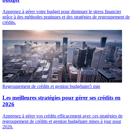
Apprenez à gérer votre budget pour diminuer le stress financier
grâce à des méthodes pratiques et des stratégies de regroupement de
crédits.
Regroupement de crédits et gestion budgétaire
5
min
Les meilleures stratégies pour gérer ses crédits en
2026
Apprenez à gérer vos crédits efficacement avec ces stratégies de
regroupement de crédits et gestion budgétaire mises à jour pour
2026.