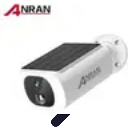
Solution Regroupement
Regroupement de crédits et gestion budgétaire
Conseils &
Astuces
Comparatifs et Choix
Tendances
Gestion Budgétaire
Solution Regroupement