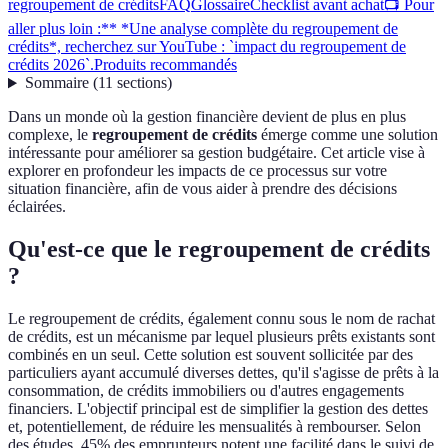
regroupement de crédits
FAQ
Glossaire
Checklist avant achat
📺 Pour
aller plus loin :** *Une analyse complète du regroupement de
crédits*, recherchez sur YouTube : `impact du regroupement de
crédits 2026`.
Produits recommandés
Sommaire
(
11
sections
)
Dans un monde où la gestion financière devient de plus en plus
complexe, le
regroupement de crédits
émerge comme une solution
intéressante pour améliorer sa gestion budgétaire. Cet article vise à
explorer en profondeur les impacts de ce processus sur votre
situation financière, afin de vous aider à prendre des décisions
éclairées.
Qu'est-ce que le regroupement de crédits
?
Le regroupement de crédits, également connu sous le nom de rachat
de crédits, est un mécanisme par lequel plusieurs prêts existants sont
combinés en un seul. Cette solution est souvent sollicitée par des
particuliers ayant accumulé diverses dettes, qu'il s'agisse de prêts à la
consommation, de crédits immobiliers ou d'autres engagements
financiers. L'objectif principal est de simplifier la gestion des dettes
et, potentiellement, de réduire les mensualités à rembourser. Selon
des études, 45% des emprunteurs notent une facilité dans le suivi de