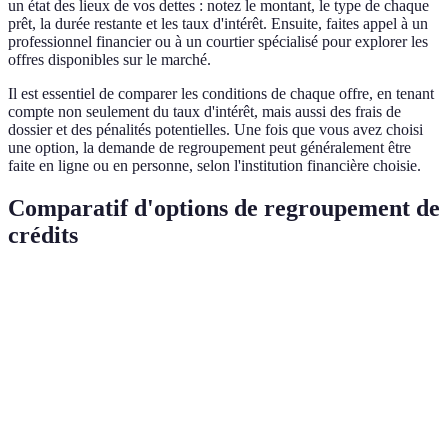
un état des lieux de vos dettes : notez le montant, le type de chaque
prêt, la durée restante et les taux d'intérêt. Ensuite, faites appel à un
professionnel financier ou à un courtier spécialisé pour explorer les
offres disponibles sur le marché.
Il est essentiel de comparer les conditions de chaque offre, en tenant
compte non seulement du taux d'intérêt, mais aussi des frais de
dossier et des pénalités potentielles. Une fois que vous avez choisi
une option, la demande de regroupement peut généralement être
faite en ligne ou en personne, selon l'institution financière choisie.
Comparatif d'options de regroupement de
crédits
Critère
Option A
Option B
Option C
Verdic
Option
Taux d'intérêt
3.5%
4.0%
4.5%
plus
avanta
Option