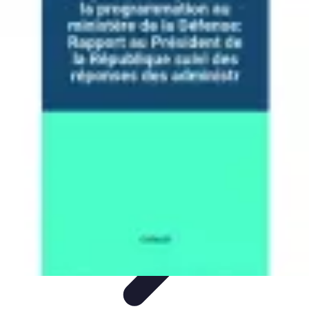
Solution Regroupement
Regroupement de crédits et gestion budgétaire
Conseils &
Astuces
Comparatifs et Choix
Tendances
Gestion Budgétaire
Solution Regroupement