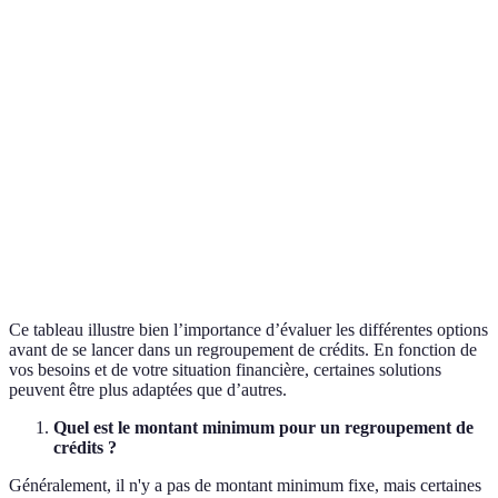
Durée de
permet
15 ans
20 ans
10 ans
remboursement
meille
équilib
Option
Frais de
300€
500€
200€
moins
dossier
onéreu
Option
Flexibilité de
Oui
Non
Oui
et C so
remboursement
flexibl
Ce tableau illustre bien l’importance d’évaluer les différentes options
avant de se lancer dans un regroupement de crédits. En fonction de
vos besoins et de votre situation financière, certaines solutions
peuvent être plus adaptées que d’autres.
Quel est le montant minimum pour un regroupement de
crédits ?
Généralement, il n'y a pas de montant minimum fixe, mais certaines