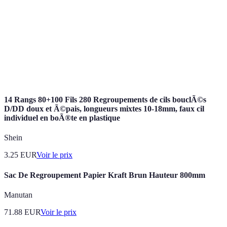
de crédits
un seul.
Pourcentage que vous devez payer en plus du
Taux d'intérêt
montant emprunté.
Situation où une personne ne peut plus faire
Surendettement
face à ses remboursements de dettes.
14 Rangs 80+100 Fils 280 Regroupements de cils bouclÃ©s
D/DD doux et Ã©pais, longueurs mixtes 10-18mm, faux cil
individuel en boÃ®te en plastique
Shein
3.25
EUR
Voir le prix
Sac De Regroupement Papier Kraft Brun Hauteur 800mm
Manutan
71.88
EUR
Voir le prix